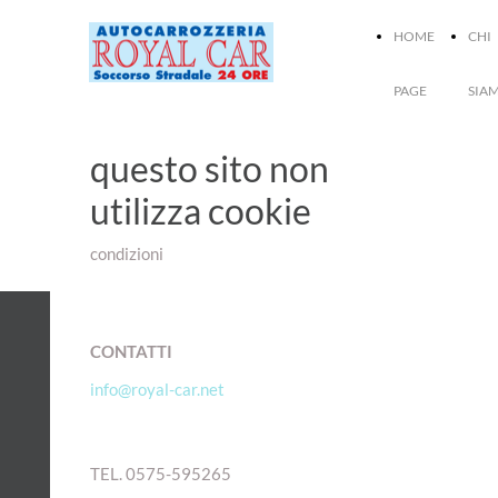
HOME
CHI
PAGE
SIA
questo sito non
utilizza cookie
condizioni
CONTATTI
info@royal-car.net
SOCCORSO STRADALE
TEL. 0575-595265