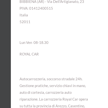
BIBBIENA (AR) - Via Dell'Artigianato, 23
PIVA: 01412400515
Italia
52011
ORARI APERTURA
Lun Ven 08-18.30
ROYAL CAR
Autocarrozzeria, soccorso stradale 24h.
Gestione pratiche, servizio chiavi in mano,
auto di cortesia, carrozzeria auto
riparazione. La carrozzeria Royal Car opera
su tutta la provincia di Arezzo, Casentino,